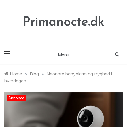
Skip
to
content
Primanocte.dk
Menu
Home
»
Blog
»
Neonate babyalarm og tryghed i
hverdagen
Annonce